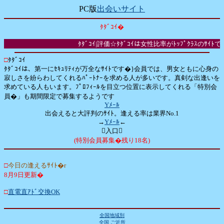
PC版
出会いサイト
ﾀﾀﾞｺｲ�
ﾀﾀﾞｺｲ|評価☆ﾀﾀﾞｺｲは女性比率がﾄｯﾌﾟｸﾗｽ
□
ﾀﾀﾞｺｲ
ﾀﾀﾞｺｲは、第一にｾｷｭﾘﾃｨが万全なｻｲﾄです�}会員では、男女ともに心身の
寂しさを紛らわしてくれるﾊﾟｰﾄﾅｰを求める人が多いです。真剣な出逢いを
求めている人もいます。ﾌﾟﾛﾌｨｰﾙを目立つ位置に表示してくれる「特別会
員�」も期間限定で募集するようです
Yﾒｰﾙ
出会えると大評判のｻｲﾄ。逢える率は業界No.1
→
Yﾒｰﾙ
←
入口
(特別会員募集�残り18名)
□
今日の逢えるｻｲﾄ�r
8月9日更新�
□
直電直ｱﾄﾞ交換OK
全国地域別
全国 ご近所