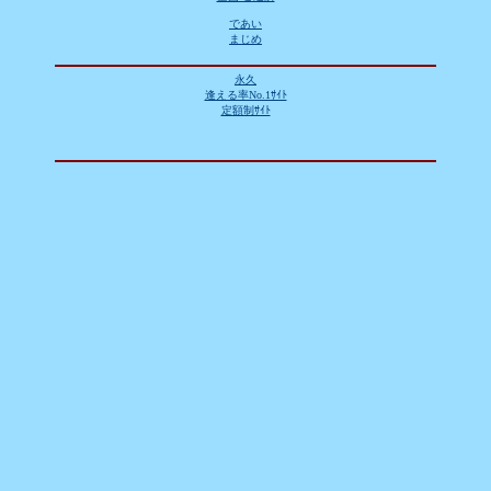
であい
まじめ
永久
逢える率No.1ｻｲﾄ
定額制ｻｲﾄ